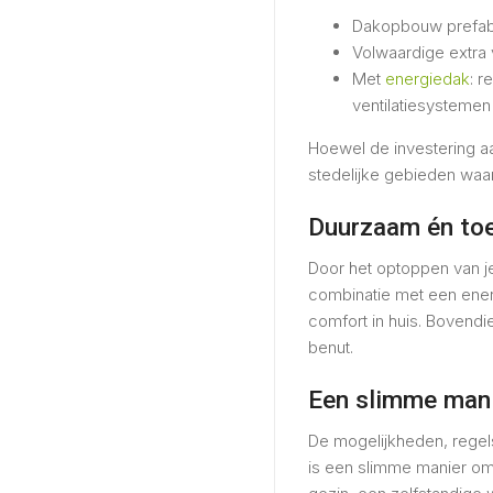
Dakopbouw prefab:
Volwaardige extra 
Met
energiedak
: r
ventilatiesystemen
Hoewel de investering a
stedelijke gebieden waar
Duurzaam én to
Door het optoppen van je
combinatie met een energ
comfort in huis. Bovendi
benut.
Een slimme mani
De mogelijkheden, regel
is een slimme manier om 