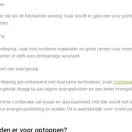
ouw
fde stijl als de bestaande woning. Vaak wordt er gekozen voor pref
rden.
ng
dieping, vaak met moderne materialen en grote ramen voor meer li
mte of zelfs een zelfstandige woonunit.
et een energiedak
verdieping gecombineerd met duurzame technieken, zoals
zonnepa
ergiedak draagt bij aan lagere energiekosten en een beter energiel
limme combinatie van bouw en duurzaamheid. Het dak wordt niet al
or energieopwekking en isolatie. Dit is aantrekkelijk voor zowel pa
lden er voor optoppen?