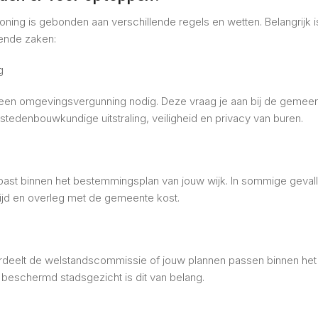
ing is gebonden aan verschillende regels en wetten. Belangrijk is 
ende zaken:
g
 is een omgevingsvergunning nodig. Deze vraag je aan bij de gemee
stedenbouwkundige uitstraling, veiligheid en privacy van buren.
ast binnen het bestemmingsplan van jouw wijk. In sommige gevalle
ijd en overleg met de gemeente kost.
deelt de welstandscommissie of jouw plannen passen binnen het
f beschermd stadsgezicht is dit van belang.