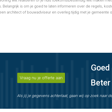
woning wilt realiseren of je huis toekomstbestendig wilt maken me
. Belangrijk is om je goed te laten informeren over de regels, kost
een architect of bouwadviseur en overleg tijdig met je gemeente o
Goed 
Vraag nu je offerte aan
Beter
Als jij je gegevens achterlaat, gaan wij op zoek naar d