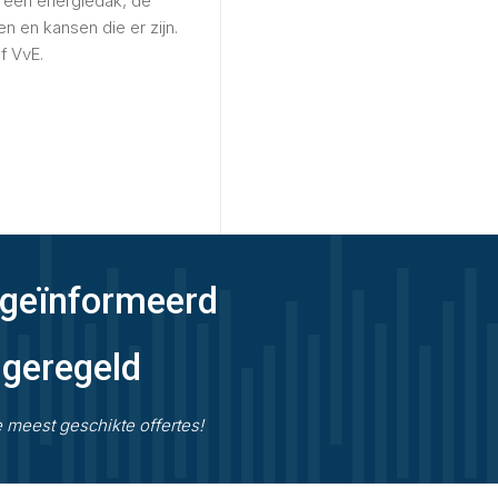
t een energiedak, de
en en kansen die er zijn.
f VvE.
geïnformeerd
 geregeld
e meest geschikte offertes!