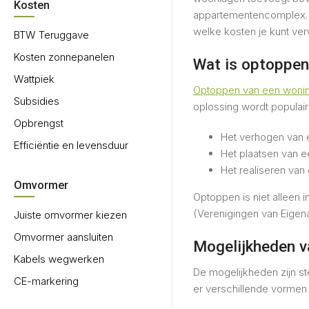
Kosten
appartementencomplex. W
welke kosten je kunt ver
BTW Teruggave
Kosten zonnepanelen
Wat is optoppen
Wattpiek
Optoppen van een woni
Subsidies
oplossing wordt populair
Opbrengst
Het verhogen van 
Efficiëntie en levensduur
Het plaatsen van e
Het realiseren va
Omvormer
Optoppen is niet alleen 
(Verenigingen van Eigen
Juiste omvormer kiezen
Omvormer aansluiten
Mogelijkheden 
Kabels wegwerken
De mogelijkheden zijn st
CE-markering
er verschillende vormen