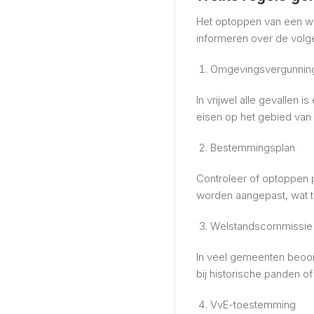
Het optoppen van een won
informeren over de volg
Omgevingsvergunnin
In vrijwel alle gevallen
eisen op het gebied van 
Bestemmingsplan
Controleer of optoppen p
worden aangepast, wat t
Welstandscommissie
In veel gemeenten beoor
bij historische panden o
VvE-toestemming