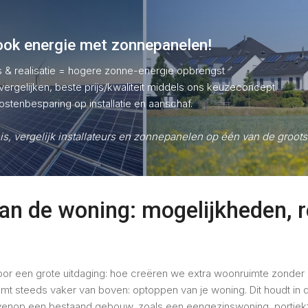
ook energie met zonnepanelen!
s & realisatie = hogere zonne-energie opbrengst
ergelijken, beste prijs/kwaliteit middels ons keuzeconcept.
ostenbesparing op installatie en aanschaf.
is, vergelijk installateurs en zonnepanelen op één van de groo
n de woning: mogelijkheden, r
oor een grote uitdaging: hoe creëren we extra woonruimte zonder 
t steeds vaker van boven: optoppen van je woning. Dit houdt in 
enop een bestaand gebouw, zoals een eengezinswoning, portiekfl