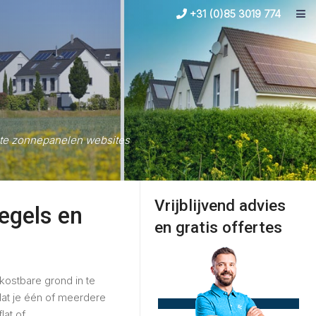
+31 (0)85 3019 774
tste zonnepanelen websites
Vrijblijvend advies
egels en
en gratis offertes
kostbare grond in te
dat je één of meerdere
at of