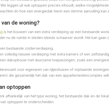
e leggen uit wat optoppen precies inhoudt, welke mogelijkheden
wachten én hoe een energiedak hierin een slimme aanvulling kan zi
 van de woning?
ng
is het bouwen van een extra verdieping op een bestaande won
der nu de ruimte in steden steeds schaarser wordt. Het kan gaan 
een bestaande zolderverdieping.
en volledig nieuwe verdieping met extra kamers of een zelfstandi
n een dakopbouw met duurzame toepassingen, zoals een energied
interessant voor eigenaren van rijtjeshuizen of vrijstaande woninge
aren) die gezamenlijk het dak van een appartementencomplex will
van optoppen
erk afhankelijk van het type woning, het bestaande dak en de lokal
 van optoppen te onderscheiden: