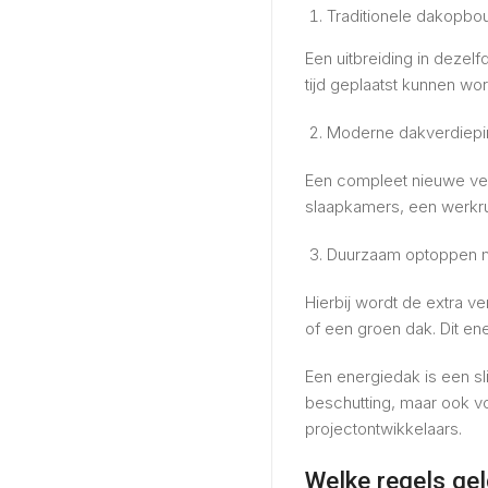
Traditionele dakopb
Een uitbreiding in dezel
tijd geplaatst kunnen wo
Moderne dakverdiepi
Een compleet nieuwe ver
slaapkamers, een werkrui
Duurzaam optoppen m
Hierbij wordt de extra 
of een groen dak. Dit en
Een energiedak is een s
beschutting, maar ook vo
projectontwikkelaars.
Welke regels ge