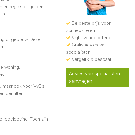
 en regels er gelden,
jn.
De beste prijs voor
zonnepanelen
Vrijblijvende offerte
ing of gebouw. Deze
Gratis advies van
om:
specialisten
Vergelijk & bespaar
ge woning.
Advies van specialisten
ak.
aanvragen
n, maar ook voor VvE’s
en benutten.
e regelgeving. Toch zijn