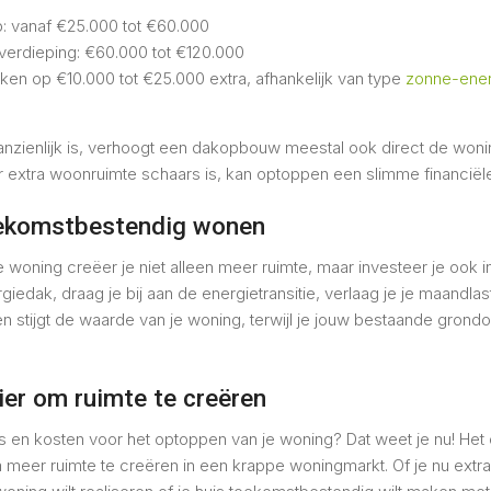
 vanaf €25.000 tot €60.000
verdieping: €60.000 tot €120.000
eken op €10.000 tot €25.000 extra, afhankelijk van type
zonne-ener
anzienlijk is, verhoogt een dakopbouw meestal ook direct de won
 extra woonruimte schaars is, kan optoppen een slimme financiële 
ekomstbestendig wonen
 woning creëer je niet alleen meer ruimte, maar investeer je ook i
iedak, draag je bij aan de energietransitie, verlaag je je maandla
en stijgt de waarde van je woning, terwijl je jouw bestaande gron
er om ruimte te creëren
s en kosten voor het optoppen van je woning? Dat weet je nu! Het
meer ruimte te creëren in een krappe woningmarkt. Of je nu extra