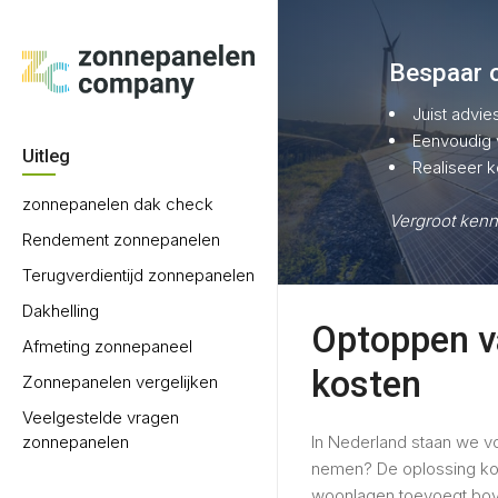
Bespaar 
Juist advie
Eenvoudig v
Uitleg
Realiseer k
zonnepanelen dak check
Vergroot kenn
Rendement zonnepanelen
Terugverdientijd zonnepanelen
Dakhelling
Optoppen va
Afmeting zonnepaneel
kosten
Zonnepanelen vergelijken
Veelgestelde vragen
zonnepanelen
In Nederland staan we v
nemen? De oplossing kom
woonlagen toevoegt bov