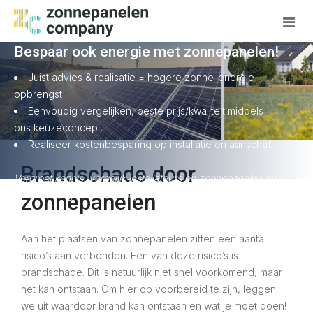
+31 (0)85 3019 774
Bespaar ook energie met zonnepanelen!
Uitleg +
Juist advies & realisatie = hogere zonne-energie
Kosten +
opbrengst
Omvormer +
Eenvoudig vergelijken, beste prijs/kwaliteit middels
ons keuzeconcept.
Realiseer kostenbesparing op installatie en aanschaf.
Brandschade door
Vergroot kennis, vergelijk installateurs en zonnepanelen op
één van de grootste zonnepanelen websites
zonnepanelen
Aan het plaatsen van zonnepanelen zitten een aantal
risico’s aan verbonden. Een van deze risico’s is
brandschade. Dit is natuurlijk niet snel voorkomend, maar
het kan ontstaan. Om hier op voorbereid te zijn, leggen
we uit waardoor brand kan ontstaan en wat je moet doen!